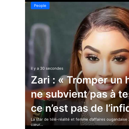
People
il y a 30 secondes
Zari : « Tromper un
ne subvient pas à te
ce n’est pas de l’infi
La star de télé-réalité et femme d’affaires ougandaise
cœur…