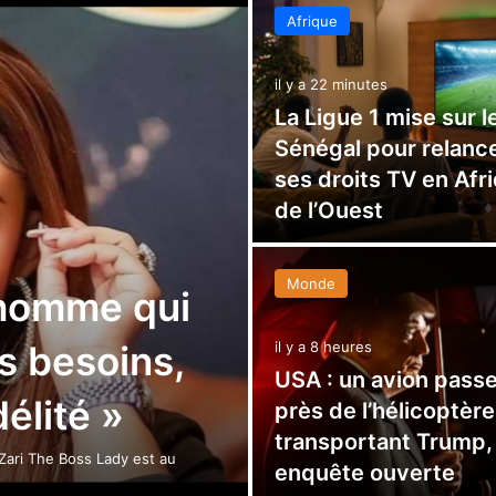
Afrique
il y a 22 minutes
La Ligue 1 mise sur l
Sénégal pour relanc
ses droits TV en Afr
de l’Ouest
Monde
 homme qui
s besoins,
il y a 8 heures
USA : un avion passe
délité »
près de l’hélicoptère
transportant Trump,
 Zari The Boss Lady est au
enquête ouverte