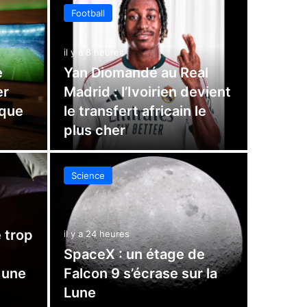
Football
il y a 8 heures
e
Yan Diomandé au Real
er
Madrid : l’Ivoirien devient
ique
le transfert africain le
plus cher
Science
 trop
il y a 24 heures
SpaceX : un étage de
 une
Falcon 9 s’écrase sur la
Lune