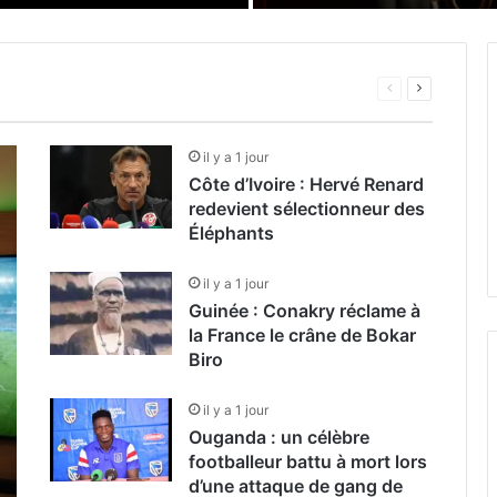
Page
Page
précédente
suivante
il y a 1 jour
Côte d’Ivoire : Hervé Renard
redevient sélectionneur des
Éléphants
il y a 1 jour
Guinée : Conakry réclame à
la France le crâne de Bokar
Biro
il y a 1 jour
Ouganda : un célèbre
footballeur battu à mort lors
d’une attaque de gang de