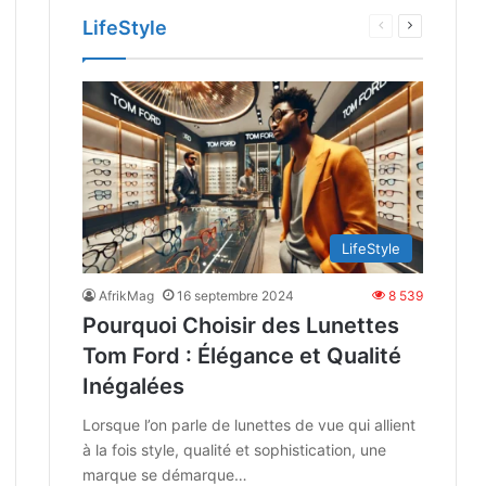
e
LifeStyle
Page
Page
te
ante
précédente
suivante
LifeStyle
AfrikMag
16 septembre 2024
8 539
Pourquoi Choisir des Lunettes
Tom Ford : Élégance et Qualité
Inégalées
Lorsque l’on parle de lunettes de vue qui allient
à la fois style, qualité et sophistication, une
marque se démarque…