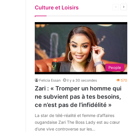
Culture et Loisirs
Page
Pag
précéden
suiv
People
Felicia Essan
il y a 30 secondes
570
Zari : « Tromper un homme qui
ne subvient pas à tes besoins,
ce n’est pas de l’infidélité »
La star de télé-réalité et femme d’affaires
ougandaise Zari The Boss Lady est au cœur
d’une vive controverse sur les…