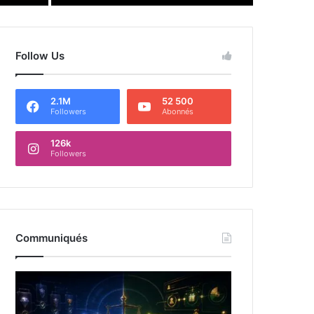
Follow Us
2.1M
52 500
Followers
Abonnés
126k
Followers
Communiqués