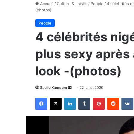
Accueil
/
Culture & Loisirs
/
People
/
4 célébrités n
(photos)
People
4 célébrités ni
plus sexy après
look -(photos)
Envoyer
Gaelle Kamdem
22 juillet 2020
un
Facebook
X
Linkedin
Tumblr
Pinterest
Reddit
courriel