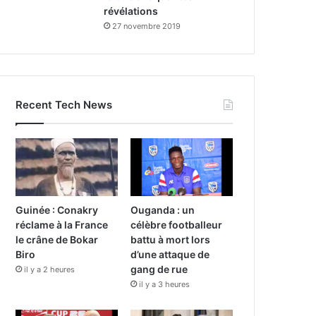
révélations
27 novembre 2019
Recent Tech News
Guinée : Conakry
Ouganda : un
réclame à la France
célèbre footballeur
le crâne de Bokar
battu à mort lors
Biro
d’une attaque de
gang de rue
il y a 2 heures
il y a 3 heures