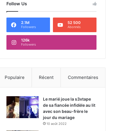
Follow Us
2.1M
52 500
Followers
Abonnés
126k
Followers
Populaire
Récent
Commentaires
Le marié joue la s3xtape
de sa fiancée infidèle au lit
avec son beau-frère le
jour du mariage
10 août 2022