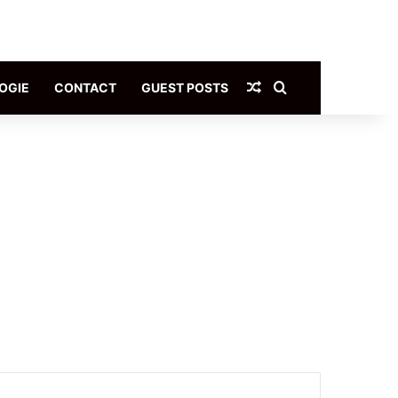
Article Aléatoire
Rechercher
OGIE
CONTACT
GUEST POSTS