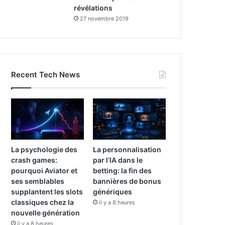
révélations
27 novembre 2019
Recent Tech News
La psychologie des
La personnalisation
crash games:
par l’IA dans le
pourquoi Aviator et
betting: la fin des
ses semblables
bannières de bonus
supplantent les slots
génériques
classiques chez la
il y a 8 heures
nouvelle génération
il y a 8 heures