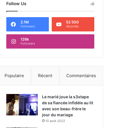
Follow Us
2.1M
52 500
Followers
Abonnés
126k
Followers
Populaire
Récent
Commentaires
Le marié joue la s3xtape
de sa fiancée infidèle au lit
avec son beau-frère le
jour du mariage
10 août 2022