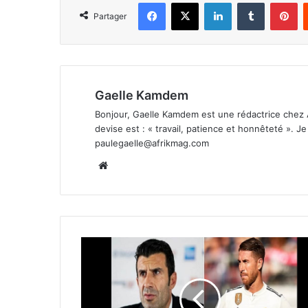
Facebook
X
Linkedin
Tumblr
Pi
Partager
Gaelle Kamdem
Bonjour, Gaelle Kamdem est une rédactrice chez 
devise est : « travail, patience et honnêteté ». 
paulegaelle@afrikmag.com
Website