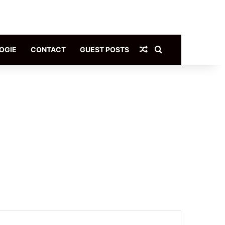
Article Aléatoire
Rechercher
OGIE
CONTACT
GUEST POSTS