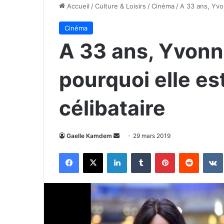
Accueil
/
Culture & Loisirs
/
Cinéma
/
A 33 ans, Yvo
Cinéma
A 33 ans, Yvonn
pourquoi elle es
célibataire
Envoyer
Gaelle Kamdem
29 mars 2019
un
Facebook
X
Linkedin
Tumblr
Pinterest
Reddit
courriel