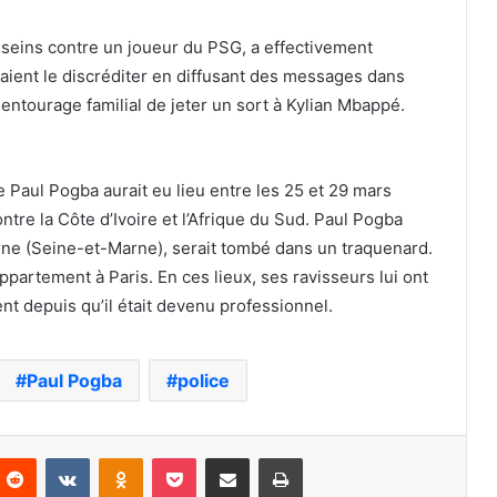
seins contre un joueur du PSG, a effectivement
aient le discréditer en diffusant des messages dans
entourage familial de jeter un sort à Kylian Mbappé.
e Paul Pogba aurait eu lieu entre les 25 et 29 mars
tre la Côte d’Ivoire et l’Afrique du Sud. Paul Pogba
arne (Seine-et-Marne), serait tombé dans un traquenard.
appartement à Paris. En ces lieux, ses ravisseurs lui ont
nt depuis qu’il était devenu professionnel.
Paul Pogba
police
nterest
Reddit
VKontakte
Odnoklassniki
Pocket
Partager par email
Imprimer