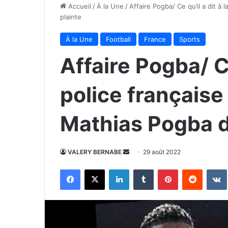
Accueil
/
À la Une
/
Affaire Pogba/ Ce qu’il a dit à
plainte
À la Une
Football
France
Sports
Affaire Pogba/ Ce
police française
Mathias Pogba d
Envoyer
VALERY BERNABE
29 août 2022
un
Facebook
X
Linkedin
Tumblr
Pinterest
Reddit
courriel