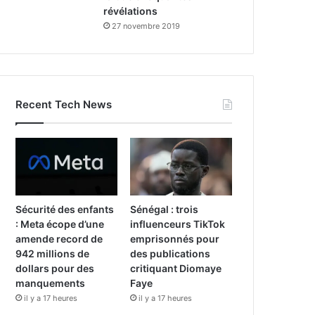
révélations
27 novembre 2019
Recent Tech News
Sécurité des enfants
Sénégal : trois
: Meta écope d’une
influenceurs TikTok
amende record de
emprisonnés pour
942 millions de
des publications
dollars pour des
critiquant Diomaye
manquements
Faye
il y a 17 heures
il y a 17 heures