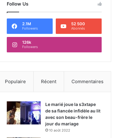
Follow Us
2.1M
52 500
Followers
Abonnés
126k
Followers
Populaire
Récent
Commentaires
Le marié joue la s3xtape
de sa fiancée infidèle au lit
avec son beau-frère le
jour du mariage
10 août 2022