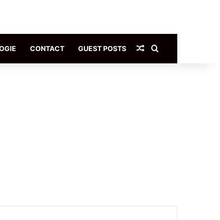
Article Aléatoire
Rechercher
OGIE
CONTACT
GUEST POSTS