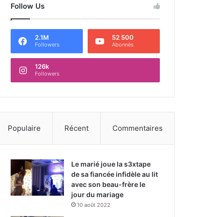
Follow Us
2.1M
52 500
Followers
Abonnés
126k
Followers
Populaire
Récent
Commentaires
Le marié joue la s3xtape
de sa fiancée infidèle au lit
avec son beau-frère le
jour du mariage
10 août 2022