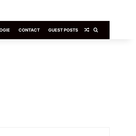
Article Aléatoire
Rechercher
OGIE
CONTACT
GUEST POSTS