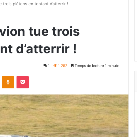
trois piétons en tentant d’atterrir !
ion tue trois
t d’atterrir !
1
1 252
Temps de lecture 1 minute
VKontakte
Odnoklassniki
Pocket