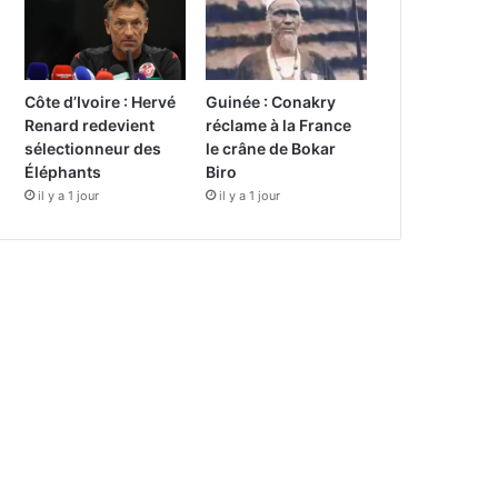
Côte d’Ivoire : Hervé
Guinée : Conakry
Renard redevient
réclame à la France
sélectionneur des
le crâne de Bokar
Éléphants
Biro
il y a 1 jour
il y a 1 jour