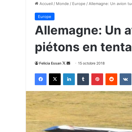
Accueil
/
Monde
/
Europe
/
Allemagne: Un avion tue 
Europe
Allemagne: Un av
piétons en tentan
Follow
Envoyer
Felicia Essan
15 octobre 2018
on
un
Facebook
X
Linkedin
Tumblr
Pinterest
Reddit
X
courriel