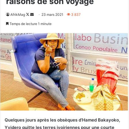
raisons de son voyage
Follow
Envoyer
AfrikMag
23 mars 2021
3 837
on
un
Temps de lecture 1 minute
X
courriel
Quelques jours après les obsèques d’Hamed Bakayoko,
Yvidero quitte les terres ivoiriennes pour une courte