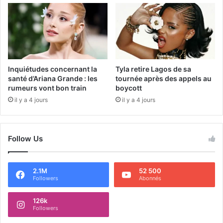
Inquiétudes concernant la
Tyla retire Lagos de sa
santé d’Ariana Grande : les
tournée après des appels au
rumeurs vont bon train
boycott
il y a 4 jours
il y a 4 jours
Follow Us
2.1M
52 500
Followers
Abonnés
126k
Followers