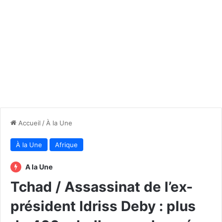
Accueil
/
À la Une
À la Une
Afrique
A la Une
Tchad / Assassinat de l’ex-
président Idriss Deby : plus