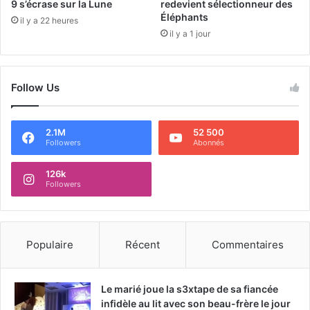
9 s’écrase sur la Lune
redevient sélectionneur des
Éléphants
il y a 22 heures
il y a 1 jour
Follow Us
2.1M
52 500
Followers
Abonnés
126k
Followers
Populaire
Récent
Commentaires
Le marié joue la s3xtape de sa fiancée
infidèle au lit avec son beau-frère le jour