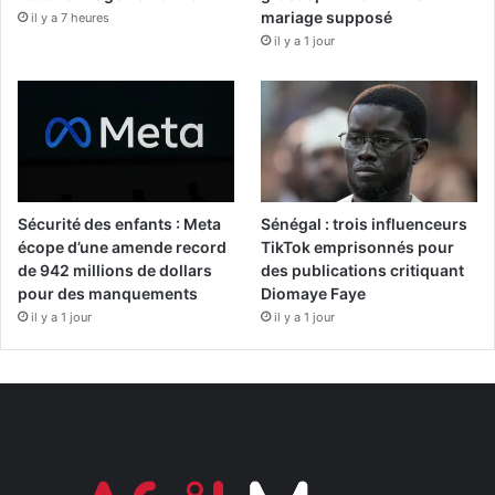
mariage supposé
il y a 7 heures
il y a 1 jour
Sécurité des enfants : Meta
Sénégal : trois influenceurs
écope d’une amende record
TikTok emprisonnés pour
de 942 millions de dollars
des publications critiquant
pour des manquements
Diomaye Faye
il y a 1 jour
il y a 1 jour