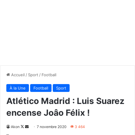
Accueil
/
Sport
/
Football
À la Une
Football
Sport
Atlético Madrid : Luis Suarez
encense Joâo Félix !
Follow
Envoyer
Akon
7 novembre 2020
3 464
on
un