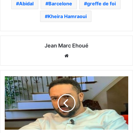
Abidal
Barcelone
greffe de foi
Kheira Hamraoui
Jean Marc Ehoué
Website