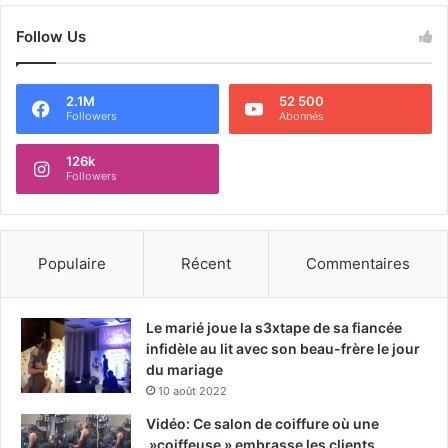
Follow Us
2.1M
52 500
Followers
Abonnés
126k
Followers
Populaire
Récent
Commentaires
Le marié joue la s3xtape de sa fiancée
infidèle au lit avec son beau-frère le jour
du mariage
10 août 2022
Vidéo: Ce salon de coiffure où une
»coiffeuse » embrasse les clients