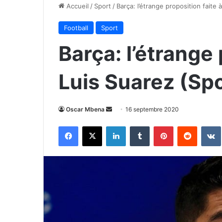
Accueil
/
Sport
/
Barça: l’étrange proposition faite 
Football
Sport
Barça: l’étrange 
Luis Suarez (Spo
Envoyer
Oscar Mbena
16 septembre 2020
un
Facebook
X
Linkedin
Tumblr
Pinterest
Reddit
courriel