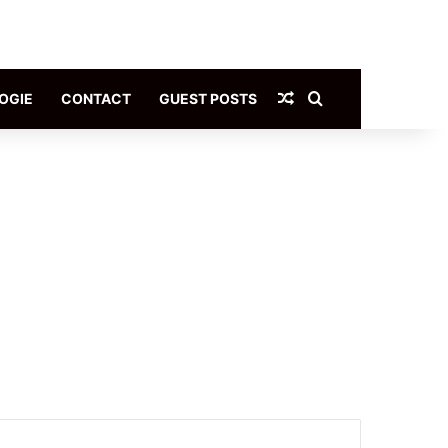
Article Aléatoire
Rechercher
OGIE
CONTACT
GUEST POSTS