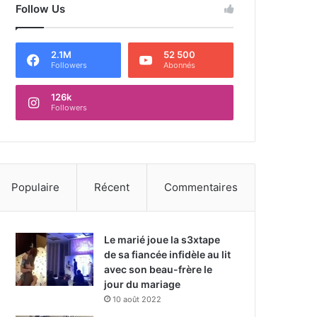
Follow Us
2.1M
52 500
Followers
Abonnés
126k
Followers
Populaire
Récent
Commentaires
Le marié joue la s3xtape
de sa fiancée infidèle au lit
avec son beau-frère le
jour du mariage
10 août 2022