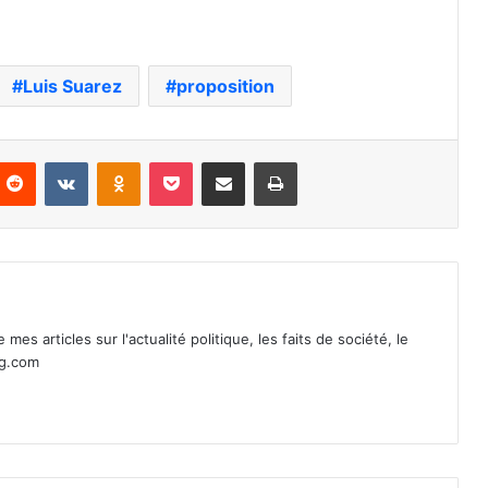
Luis Suarez
proposition
nterest
Reddit
VKontakte
Odnoklassniki
Pocket
Partager par email
Imprimer
mes articles sur l'actualité politique, les faits de société, le
ag.com