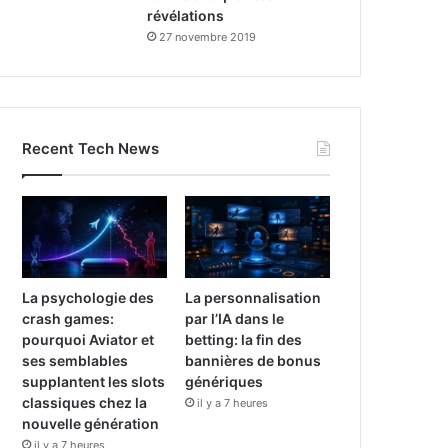
révélations
27 novembre 2019
Recent Tech News
La psychologie des
La personnalisation
crash games:
par l’IA dans le
pourquoi Aviator et
betting: la fin des
ses semblables
bannières de bonus
supplantent les slots
génériques
classiques chez la
il y a 7 heures
nouvelle génération
il y a 7 heures