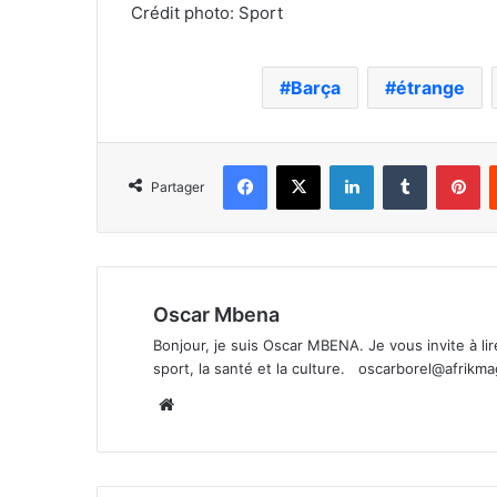
Crédit photo: Sport
Barça
étrange
Facebook
X
Linkedin
Tumblr
Pi
Partager
Oscar Mbena
Bonjour, je suis Oscar MBENA. Je vous invite à lire 
sport, la santé et la culture.
oscarborel@afrikm
Website