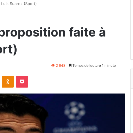
à Luis Suarez (Sport)
proposition faite à
rt)
2 648
Temps de lecture 1 minute
VKontakte
Odnoklassniki
Pocket