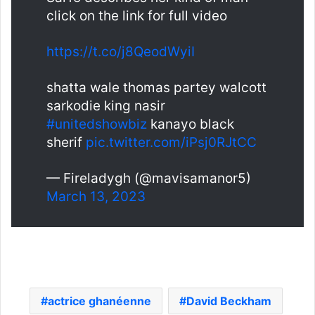
click on the link for full video
https://t.co/j8QeodWyiI
shatta wale thomas partey walcott
sarkodie king nasir
#unitedshowbiz
kanayo black
sherif
pic.twitter.com/iPsj0RJtCC
— Fireladygh (@mavisamanor5)
March 13, 2023
actrice ghanéenne
David Beckham