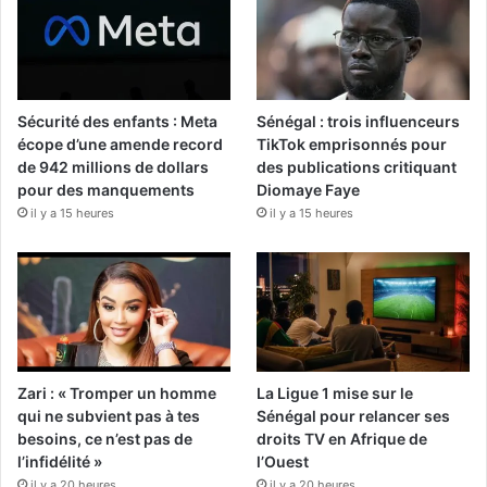
Sécurité des enfants : Meta
Sénégal : trois influenceurs
écope d’une amende record
TikTok emprisonnés pour
de 942 millions de dollars
des publications critiquant
pour des manquements
Diomaye Faye
il y a 15 heures
il y a 15 heures
Zari : « Tromper un homme
La Ligue 1 mise sur le
qui ne subvient pas à tes
Sénégal pour relancer ses
besoins, ce n’est pas de
droits TV en Afrique de
l’infidélité »
l’Ouest
il y a 20 heures
il y a 20 heures