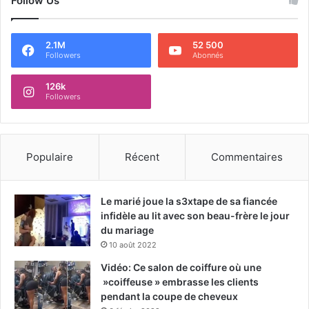
Follow Us
2.1M
52 500
Followers
Abonnés
126k
Followers
Populaire
Récent
Commentaires
Le marié joue la s3xtape de sa fiancée
infidèle au lit avec son beau-frère le jour
du mariage
10 août 2022
Vidéo: Ce salon de coiffure où une
»coiffeuse » embrasse les clients
pendant la coupe de cheveux