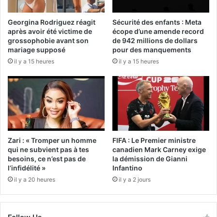
Georgina Rodriguez réagit
Sécurité des enfants : Meta
après avoir été victime de
écope d’une amende record
grossophobie avant son
de 942 millions de dollars
mariage supposé
pour des manquements
il y a 15 heures
il y a 15 heures
Zari : « Tromper un homme
FIFA : Le Premier ministre
qui ne subvient pas à tes
canadien Mark Carney exige
besoins, ce n’est pas de
la démission de Gianni
l’infidélité »
Infantino
il y a 20 heures
il y a 2 jours