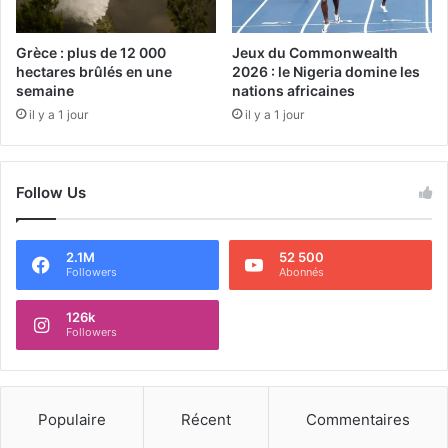
Grèce : plus de 12 000
Jeux du Commonwealth
hectares brûlés en une
2026 : le Nigeria domine les
semaine
nations africaines
il y a 1 jour
il y a 1 jour
Follow Us
2.1M
52 500
Followers
Abonnés
126k
Followers
Populaire
Récent
Commentaires