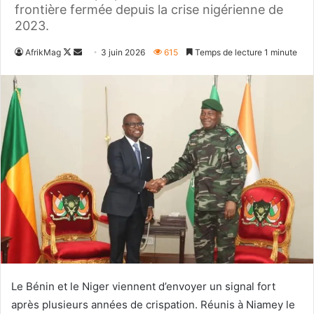
frontière fermée depuis la crise nigérienne de
2023.
Follow
Envoyer
AfrikMag
3 juin 2026
615
Temps de lecture 1 minute
on
un
X
courriel
Le Bénin et le Niger viennent d’envoyer un signal fort
après plusieurs années de crispation. Réunis à Niamey le