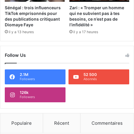
Sénégal : trois influenceurs
Zari : « Tromper un homme
TikTok emprisonnés pour
qui ne subvient pas à tes
des publications critiquant
besoins, ce n’est pas de
Diomaye Faye
l’infidélité »
il y a 13 heures
il y a 17 heures
Follow Us
2.1M
52 500
Followers
Abonnés
126k
Followers
Populaire
Récent
Commentaires