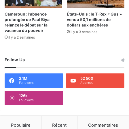
Cameroun : l’absence
États-Unis : le T-Rex « Gus »
prolongée de Paul Biya
vendu 50,1 millions de
relance le débat sur la
dollars aux enchères
vacance du pouvoir
il y a 3 semaines
il y a 2 semaines
Follow Us
2.1M
52 500
Followers
Abonnés
126k
Followers
Populaire
Récent
Commentaires