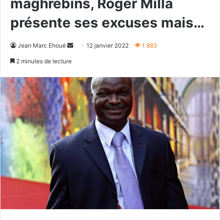
maghrébins, Roger Milla
présente ses excuses mais…
Envoyer
Jean Marc Ehoué
12 janvier 2022
1 883
un
2 minutes de lecture
courriel