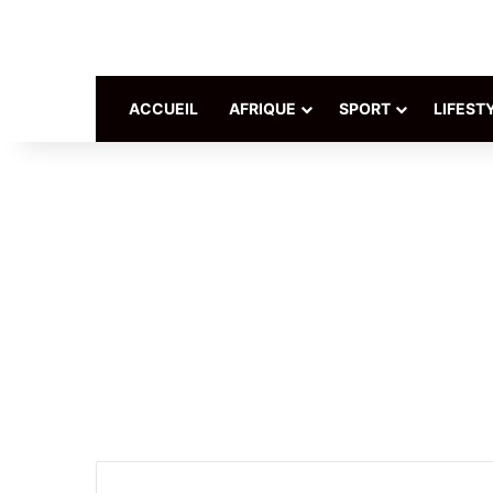
ACCUEIL
AFRIQUE
SPORT
LIFEST