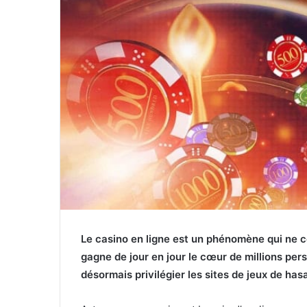
Le casino en ligne est un phénomène qui ne ce
gagne de jour en jour le cœur de millions pe
désormais privilégier les sites de jeux de has