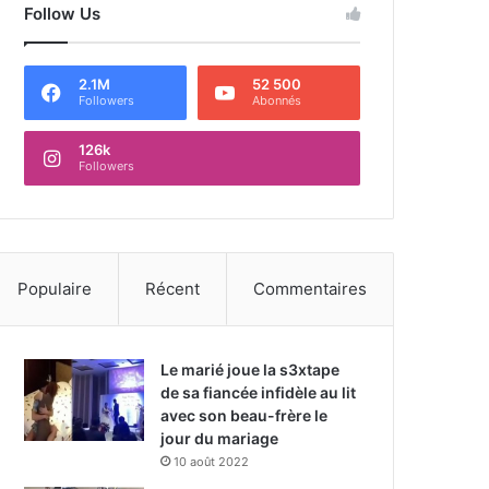
Follow Us
2.1M
52 500
Followers
Abonnés
126k
Followers
Populaire
Récent
Commentaires
Le marié joue la s3xtape
de sa fiancée infidèle au lit
avec son beau-frère le
jour du mariage
10 août 2022