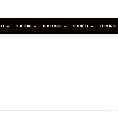
YLE
CULTURE
POLITIQUE
SOCIÉTÉ
TECHNOL