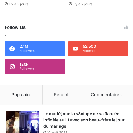
il y a 2 jours
il y a 2 jours
Follow Us
2.1M
52 500
Followers
Abonnés
126k
Followers
Populaire
Récent
Commentaires
Le marié joue la s3xtape de sa fiancée
infidèle au lit avec son beau-frère le jour
du mariage
10 août 2022