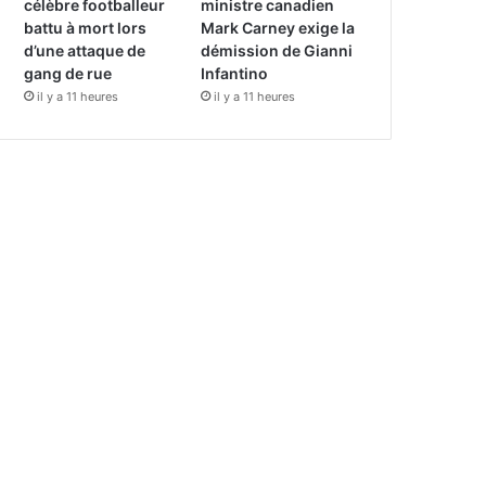
célèbre footballeur
ministre canadien
battu à mort lors
Mark Carney exige la
d’une attaque de
démission de Gianni
gang de rue
Infantino
il y a 11 heures
il y a 11 heures