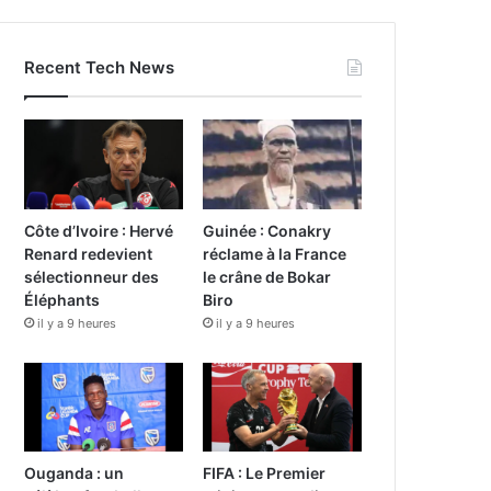
Recent Tech News
Côte d’Ivoire : Hervé
Guinée : Conakry
Renard redevient
réclame à la France
sélectionneur des
le crâne de Bokar
Éléphants
Biro
il y a 9 heures
il y a 9 heures
Ouganda : un
FIFA : Le Premier