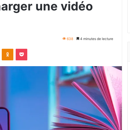
arger une vidéo
638
4 minutes de lecture
VKontakte
Odnoklassniki
Pocket