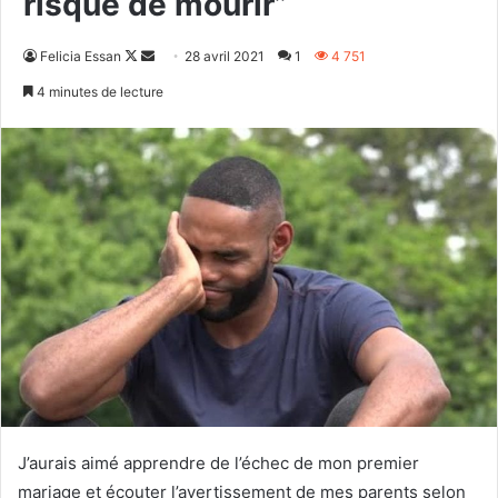
risque de mourir”
Follow
Envoyer
Felicia Essan
28 avril 2021
1
4 751
on
un
4 minutes de lecture
X
courriel
J’aurais aimé apprendre de l’échec de mon premier
mariage et écouter l’avertissement de mes parents selon