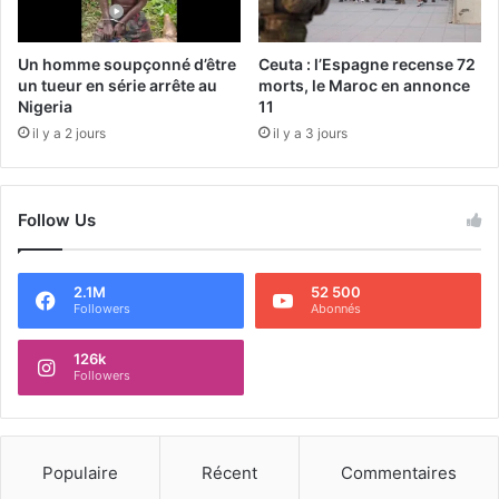
Un homme soupçonné d’être
Ceuta : l’Espagne recense 72
un tueur en série arrête au
morts, le Maroc en annonce
Nigeria
11
il y a 2 jours
il y a 3 jours
Follow Us
2.1M
52 500
Followers
Abonnés
126k
Followers
Populaire
Récent
Commentaires