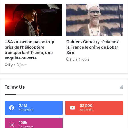
USA : un avion passe trop
Guinée : Conakry réclame à
près de l’hélicoptère
la France le crâne de Bokar
transportant Trump, une
Biro
enquête ouverte
il y a 4 jours
il y a 3 jours
Follow Us
2.1M
52 500
Followers
Abonnés
126k
Followers