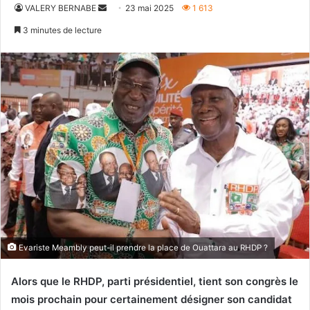
Envoyer
VALERY BERNABE
23 mai 2025
1 613
un
3 minutes de lecture
courriel
Evariste Meambly peut-il prendre la place de Ouattara au RHDP ?
Alors que le RHDP, parti présidentiel, tient son congrès le
mois prochain pour certainement désigner son candidat