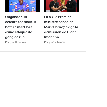
Ouganda : un
FIFA : Le Premier
célèbre footballeur
ministre canadien
battu à mort lors
Mark Carney exige la
d’une attaque de
démission de Gianni
gang de rue
Infantino
il y a 11 heures
il y a 12 heures