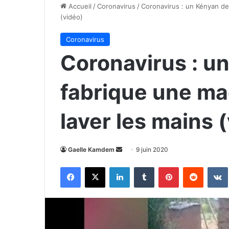
Accueil
/
Coronavirus
/
Coronavirus : un Kényan de
(vidéo)
Coronavirus
Coronavirus : u
fabrique une ma
laver les mains 
Envoyer
Gaelle Kamdem
9 juin 2020
un
Facebook
X
Linkedin
Tumblr
Pinterest
Reddit
courriel