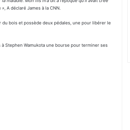
a maladie. Mon fils m’a dit à l’époque qu’il avait créé
s »
, A déclaré James à la CNN.
r du bois et possède deux pédales, une pour libérer le
 à Stephen Wamukota une bourse pour terminer ses