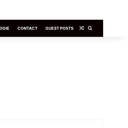
Article Aléatoire
Rechercher
OGIE
CONTACT
GUEST POSTS