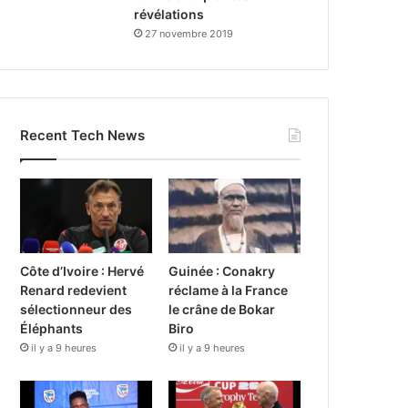
révélations
27 novembre 2019
Recent Tech News
Côte d’Ivoire : Hervé
Guinée : Conakry
Renard redevient
réclame à la France
sélectionneur des
le crâne de Bokar
Éléphants
Biro
il y a 9 heures
il y a 9 heures