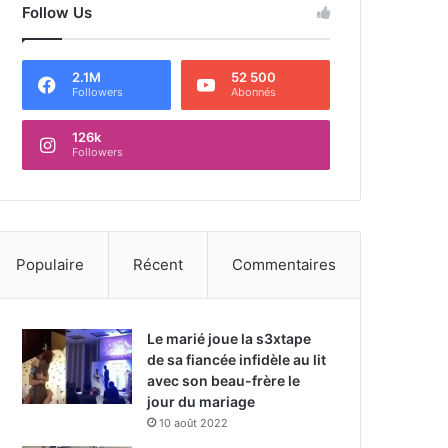
Follow Us
2.1M
52 500
Followers
Abonnés
126k
Followers
Populaire
Récent
Commentaires
Le marié joue la s3xtape
de sa fiancée infidèle au lit
avec son beau-frère le
jour du mariage
10 août 2022