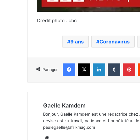
Crédit photo : bbc
9 ans
Coronavirus
Facebook
X
Linkedin
Tumblr
Pi
Partager
Gaelle Kamdem
Bonjour, Gaelle Kamdem est une rédactrice chez 
devise est : « travail, patience et honnêteté ». 
paulegaelle@afrikmag.com
Website