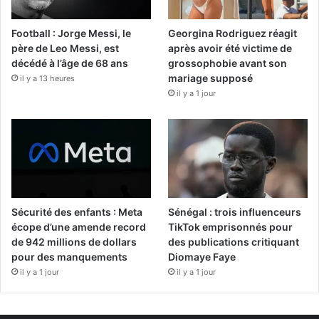
Football : Jorge Messi, le
Georgina Rodriguez réagit
père de Leo Messi, est
après avoir été victime de
décédé à l’âge de 68 ans
grossophobie avant son
mariage supposé
il y a 13 heures
il y a 1 jour
Sécurité des enfants : Meta
Sénégal : trois influenceurs
écope d’une amende record
TikTok emprisonnés pour
de 942 millions de dollars
des publications critiquant
pour des manquements
Diomaye Faye
il y a 1 jour
il y a 1 jour