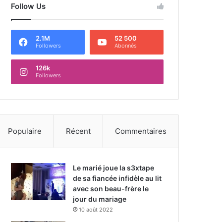
Follow Us
2.1M
52 500
Followers
Abonnés
126k
Followers
Populaire
Récent
Commentaires
Le marié joue la s3xtape
de sa fiancée infidèle au lit
avec son beau-frère le
jour du mariage
10 août 2022