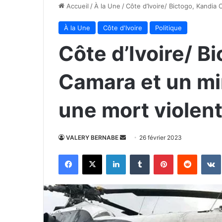
Accueil
/
À la Une
/
Côte d’Ivoire/ Bictogo, Kandia
À la Une
Côte d'Ivoire
Politique
Côte d’Ivoire/ B
Camara et un mi
une mort violen
Envoyer
VALERY BERNABE
26 février 2023
un
Facebook
X
Linkedin
Tumblr
Pinterest
Reddit
courriel