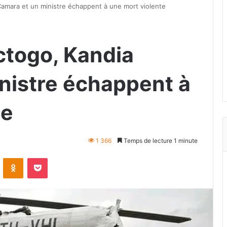
 Camara et un ministre échappent à une mort violente
ictogo, Kandia
nistre échappent à
te
1 366
Temps de lecture 1 minute
VKontakte
Odnoklassniki
Pocket