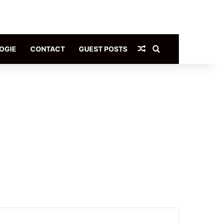
Article Aléatoire
Rechercher
OGIE
CONTACT
GUEST POSTS