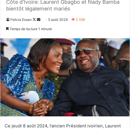
Côte d'Ivoire: Laurent Gbagbo et Nady Bamba
bientôt légalement mariés
Follow
Envoyer
Felicia Essan
5 août 2024
2 356
on
un
Temps de lecture 1 minute
X
courriel
Ce jeudi 8 août 2024, l’ancien Président ivoirien, Laurent