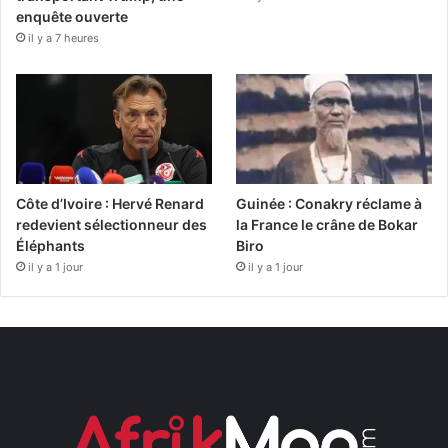
enquête ouverte
il y a 7 heures
Côte d’Ivoire : Hervé Renard
Guinée : Conakry réclame à
redevient sélectionneur des
la France le crâne de Bokar
Éléphants
Biro
il y a 1 jour
il y a 1 jour