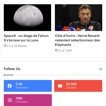
SpaceX : un étage de Falcon
Côte d’Ivoire : Hervé Renard
9 s’écrase sur la Lune
redevient sélectionneur des
Éléphants
il y a 22 heures
il y a 1 jour
Follow Us
2.1M
52 500
Followers
Abonnés
126k
Followers