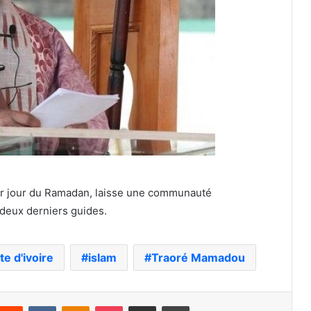
r jour du Ramadan, laisse une communauté
deux derniers guides.
te d'ivoire
islam
Traoré Mamadou
nterest
Reddit
VKontakte
Odnoklassniki
Pocket
Partager par email
Imprimer