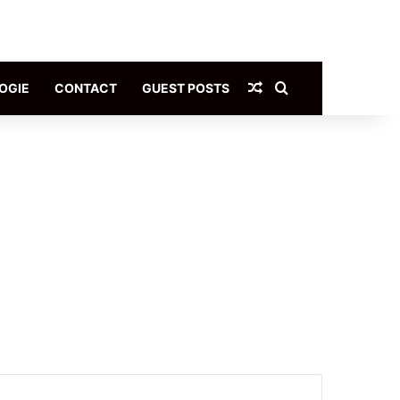
Article Aléatoire
Rechercher
OGIE
CONTACT
GUEST POSTS