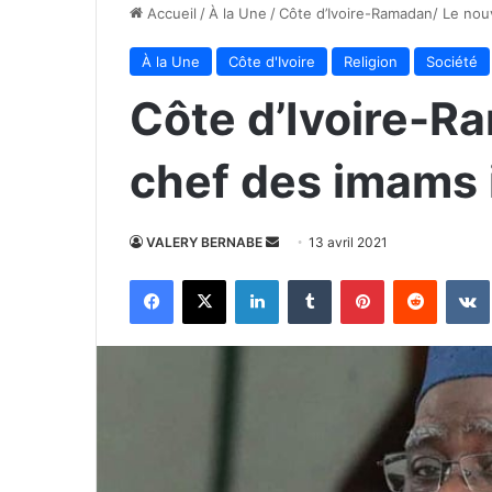
Accueil
/
À la Une
/
Côte d’Ivoire-Ramadan/ Le nou
À la Une
Côte d'Ivoire
Religion
Société
Côte d’Ivoire-R
chef des imams i
Envoyer
VALERY BERNABE
13 avril 2021
un
Facebook
X
Linkedin
Tumblr
Pinterest
Reddit
courriel