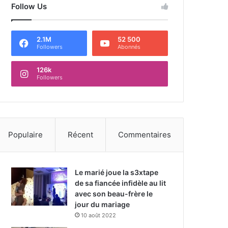
Follow Us
2.1M
52 500
Followers
Abonnés
126k
Followers
Populaire
Récent
Commentaires
Le marié joue la s3xtape
de sa fiancée infidèle au lit
avec son beau-frère le
jour du mariage
10 août 2022