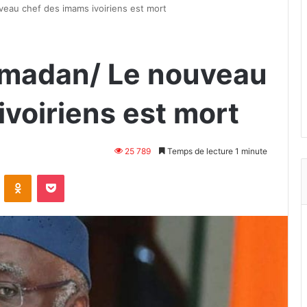
veau chef des imams ivoiriens est mort
amadan/ Le nouveau
voiriens est mort
25 789
Temps de lecture 1 minute
VKontakte
Odnoklassniki
Pocket