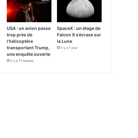
USA : un avion passe
SpaceX : un étage de
trop près de
Falcon 9 s’écrase sur
l’hélicoptère
la Lune
transportant Trump,
il y a 1 jour
une enquête ouverte
il y a 11 heures