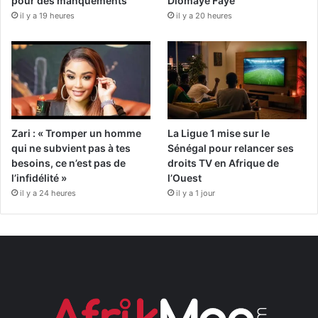
pour des manquements
Diomaye Faye
il y a 19 heures
il y a 20 heures
Zari : « Tromper un homme
La Ligue 1 mise sur le
qui ne subvient pas à tes
Sénégal pour relancer ses
besoins, ce n’est pas de
droits TV en Afrique de
l’infidélité »
l’Ouest
il y a 24 heures
il y a 1 jour