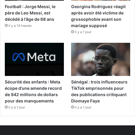
Football : Jorge Messi, le
Georgina Rodriguez réagit
père de Leo Messi, est
après avoir été victime de
décédé à l’âge de 68 ans
grossophobie avant son
mariage supposé
il y a 14 heures
il y a 1 jour
Sécurité des enfants : Meta
Sénégal : trois influenceurs
écope d’une amende record
TikTok emprisonnés pour
de 942 millions de dollars
des publications critiquant
pour des manquements
Diomaye Faye
il y a 1 jour
il y a 1 jour