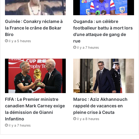
Guinée : Conakry réclame à
Ouganda : un célèbre
la France le crâne de Bokar
footballeur battu à mort lors
Biro
d’une attaque de gang de
rue
il y a 5 heures
il y a 7 heures
FIFA : Le Premier ministre
Maroc : Aziz Akhannouch
canadien Mark Carney exige
rappelé de vacances en
la démission de Gianni
pleine crise à Ceuta
Infantino
il y a 8 heures
il y a 7 heures