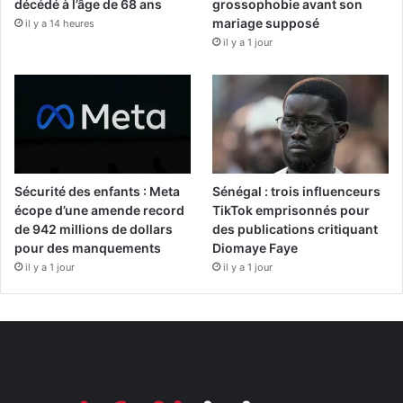
décédé à l’âge de 68 ans
grossophobie avant son
mariage supposé
il y a 14 heures
il y a 1 jour
Sécurité des enfants : Meta
Sénégal : trois influenceurs
écope d’une amende record
TikTok emprisonnés pour
de 942 millions de dollars
des publications critiquant
pour des manquements
Diomaye Faye
il y a 1 jour
il y a 1 jour