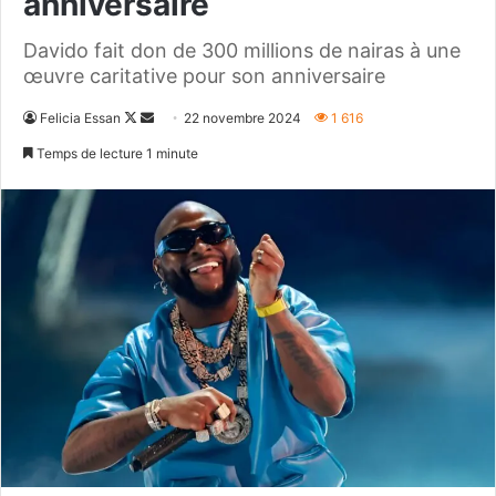
anniversaire
Davido fait don de 300 millions de nairas à une
œuvre caritative pour son anniversaire
Follow
Envoyer
Felicia Essan
22 novembre 2024
1 616
on
un
Temps de lecture 1 minute
X
courriel