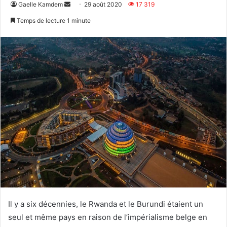
Envoyer
Gaelle Kamdem
29 août 2020
17 319
un
Temps de lecture 1 minute
courriel
Il y a six décennies, le Rwanda et le Burundi étaient un
seul et même pays en raison de l’impérialisme belge en