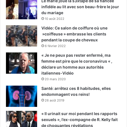
Le marié joue la s3xtape de sa fiancée
infidèle au lit avec son beau-frère le jour
du mariage
10 août 2022
Vidéo: Ce salon de coiffure où une
»coiffeuse » embrasse les clients
pendant la coupe de cheveux
6 février 2022
« Je ne peux pas rester enfermé, ma
femme est pire que le coronavirus « ,
déclare un homme aux autorités
italiennes-Vidéo
20 mars 2020
Santé: arrêtez ces 8 habitudes, elles
endommagent vos reins!
26 août 2019
« Il urinait sur moi pendant les rapports
sexuels », l’ex-compagne de R. Kelly fait
de choquantes révélations