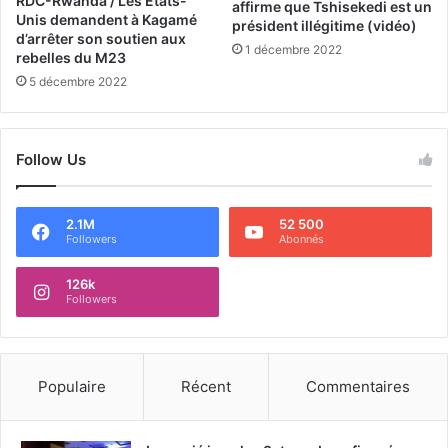
RDC-Rwanda / Les Etats-
affirme que Tshisekedi est un
Unis demandent à Kagamé
président illégitime (vidéo)
d’arrêter son soutien aux
1 décembre 2022
rebelles du M23
5 décembre 2022
Follow Us
2.1M
52 500
Followers
Abonnés
126k
Followers
Populaire
Récent
Commentaires