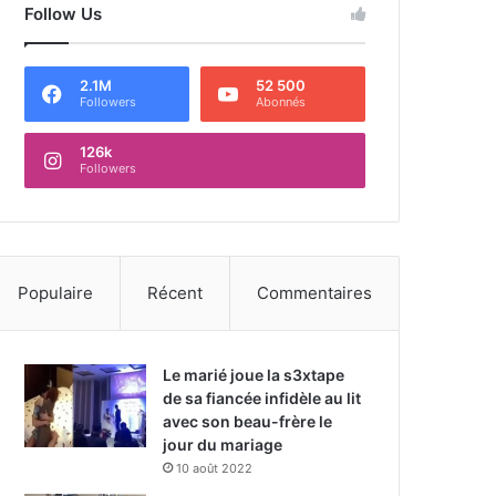
Follow Us
2.1M
52 500
Followers
Abonnés
126k
Followers
Populaire
Récent
Commentaires
Le marié joue la s3xtape
de sa fiancée infidèle au lit
avec son beau-frère le
jour du mariage
10 août 2022