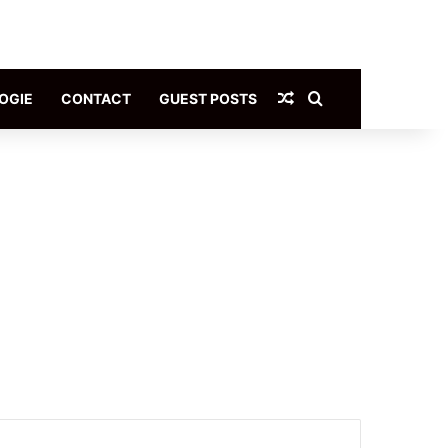
Article Aléatoire
Rechercher
OGIE
CONTACT
GUEST POSTS