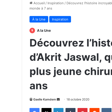
Accueil
/
Inspiration
/
Découvrez l’histoire incroyab
monde à 7 ans
À la Une
Inspiration
A la Une
Découvrez l’hist
d’Akrit Jaswal, 
plus jeune chir
ans
Envoyer
Gaelle Kamdem
18 octobre 2020
un
Facebook
X
Linkedin
Tumblr
Pinterest
Reddit
courriel