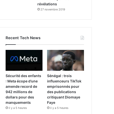
révélations
27 novembre 2019
Recent Tech News
Sécurité des enfants
Sénégal : trois
: Meta écope d’une
influenceurs TikTok
amende record de
emprisonnés pour
942 millions de
des publications
dollars pour des
critiquant Diomaye
manquements
Faye
il y a 5 heures
il y a 5 heures