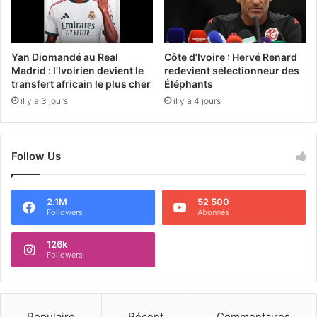
Yan Diomandé au Real
Côte d’Ivoire : Hervé Renard
Madrid : l’Ivoirien devient le
redevient sélectionneur des
transfert africain le plus cher
Éléphants
il y a 3 jours
il y a 4 jours
Follow Us
2.1M
52 500
Followers
Abonnés
126k
Followers
Populaire
Récent
Commentaires