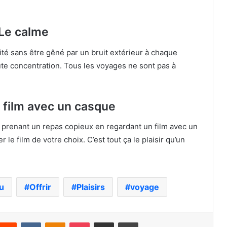
Le calme
llité sans être gêné par un bruit extérieur à chaque
te concentration. Tous les voyages ne sont pas à
 film avec un casque
, prenant un repas copieux en regardant un film avec un
 le film de votre choix. C’est tout ça le plaisir qu’un
u
Offrir
Plaisirs
voyage
nterest
Reddit
VKontakte
Odnoklassniki
Pocket
Partager par email
Imprimer