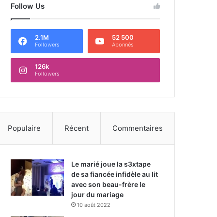
Follow Us
2.1M
52 500
Followers
Abonnés
126k
Followers
Populaire
Récent
Commentaires
Le marié joue la s3xtape
de sa fiancée infidèle au lit
avec son beau-frère le
jour du mariage
10 août 2022