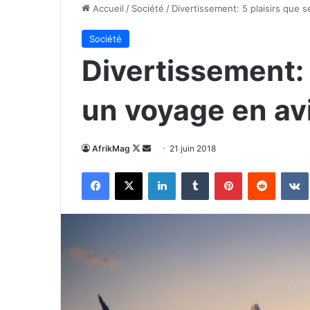
Accueil
/
Société
/
Divertissement: 5 plaisirs que s
Société
Divertissement: 
un voyage en avi
Follow
Envoyer
AfrikMag
21 juin 2018
on
un
Facebook
X
Linkedin
Tumblr
Pinterest
Reddit
X
courriel