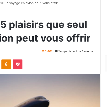
eul un voyage en avion peut vous offrir
5 plaisirs que seul
on peut vous offrir
1 462
Temps de lecture 1 minute
VKontakte
Odnoklassniki
Pocket