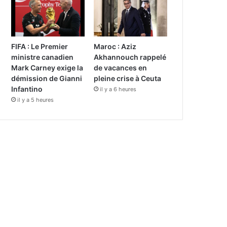
FIFA : Le Premier
Maroc : Aziz
ministre canadien
Akhannouch rappelé
Mark Carney exige la
de vacances en
démission de Gianni
pleine crise à Ceuta
Infantino
il y a 6 heures
il y a 5 heures