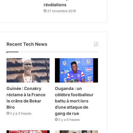
révélations
27 novembre 2019
Recent Tech News
Guinée : Conakry
Ouganda : un
réclame à la France
célèbre footballeur
le crâne de Bokar
battu à mort lors
Biro
d’une attaque de
gang de rue
il y a 3 heures
il y a 5 heures