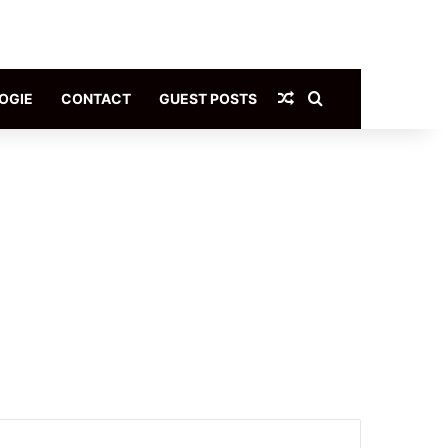
Article Aléatoire
Rechercher
OGIE
CONTACT
GUEST POSTS