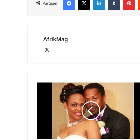
Partager
AfrikMag
X