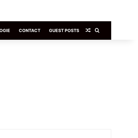
Article Aléatoire
Rechercher
OGIE
CONTACT
GUEST POSTS