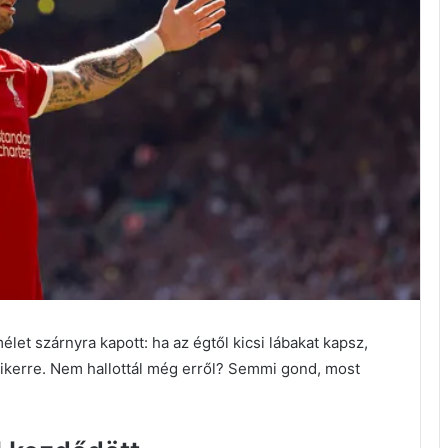
let szárnyra kapott: ha az égtől kicsi lábakat kapsz,
sikerre. Nem hallottál még erről? Semmi gond, most