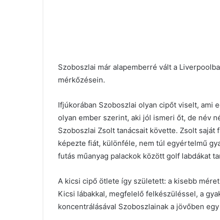
Szoboszlai már alapemberré vált a Liverpoolb
mérkőzésein.
Ifjúkorában Szoboszlai olyan cipőt viselt, ami 
olyan ember szerint, aki jól ismeri őt, de név n
Szoboszlai Zsolt tanácsait követte. Zsolt saját
képezte fiát, különféle, nem túl egyértelmű gy
futás műanyag palackok között golf labdákat ta
A kicsi cipő ötlete így született: a kisebb mére
Kicsi lábakkal, megfelelő felkészüléssel, a gy
koncentrálásával Szoboszlainak a jövőben egy i