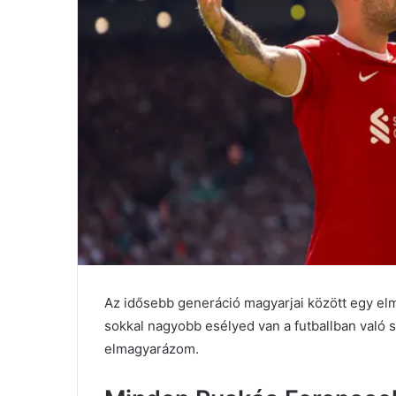
Az idősebb generáció magyarjai között egy elmé
sokkal nagyobb esélyed van a futballban való 
elmagyarázom.