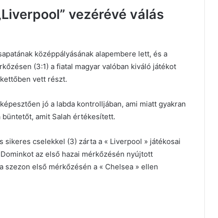
„Liverpool” vezérévé válás
sapatának középpályásának alapembere lett, és a
őzésen (3:1) a fiatal magyar valóban kiváló játékot
 kettőben vett részt.
lképesztően jó a labda kontrolljában, ami miatt gyakran
büntetőt, amit Salah értékesített.
sikeres cselekkel (3) zárta a « Liverpool » játékosai
 Dominkot az első hazai mérkőzésén nyújtott
y a szezon első mérkőzésén a « Chelsea » ellen