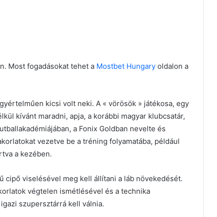
an. Most fogadásokat tehet a
Mostbet Hungary
oldalon a
egyértelműen kicsi volt neki. A « vörösök » játékosa, egy
élkül kívánt maradni, apja, a korábbi magyar klubcsatár,
 futballakadémiájában, a Fonix Goldban nevelte és
akorlatokat vezetve be a tréning folyamatába, például
rtva a kezében.
tű cipő viselésével meg kell állítani a láb növekedését.
akorlatok végtelen ismétlésével és a technika
gazi szupersztárrá kell válnia.