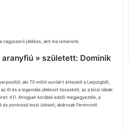
 a nagyszerű játékos, akit ma ismerünk.
aranyfiú » született: Dominik
rpooltól, aki 70 millió euróért érkezett a Leipzigből,
az őt és a legendás játékost összeköti, az a kicsi lábak:
éret: 41). Ahogyan korábbi edzői megjegyezték, a
é és pontossá teszi ütéseit, akárcsak Ferencnél.