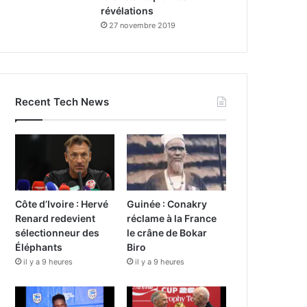
révélations
27 novembre 2019
Recent Tech News
Côte d’Ivoire : Hervé
Guinée : Conakry
Renard redevient
réclame à la France
sélectionneur des
le crâne de Bokar
Éléphants
Biro
il y a 9 heures
il y a 9 heures