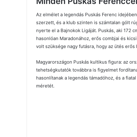
Minden Puskás Ferenccel
Az elmélet a legendás Puskás Ferenc idejében 
szerzett, és a klub szinten is számtalan gólt r
nyerte el a Bajnokok Ligáját. Puskás, aki 172 c
hasonlóan Maradonához, erős combjai és kicsi l
volt szüksége nagy futásra, hogy az ütés erős 
Magyarországon Puskás kultikus figura: az orsz
tehetségkutatók továbbra is figyelmet fordítan
hasonlítanak a legendás támadóhoz, és a fiatal
méretét.