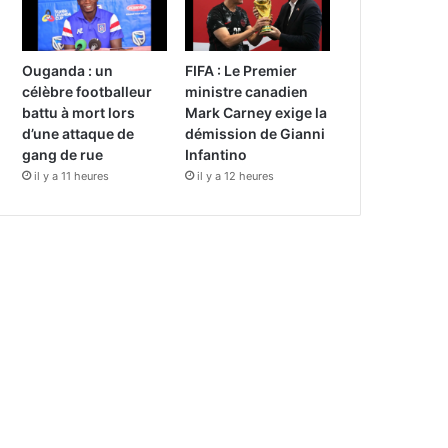
Ouganda : un
FIFA : Le Premier
célèbre footballeur
ministre canadien
battu à mort lors
Mark Carney exige la
d’une attaque de
démission de Gianni
gang de rue
Infantino
il y a 11 heures
il y a 12 heures