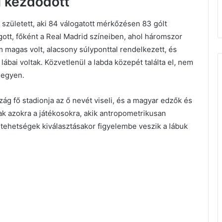
 kezdődött
született, aki 84 válogatott mérkőzésen 83 gólt
úgott, főként a Real Madrid színeiben, ahol háromszor
m magas volt, alacsony súlyponttal rendelkezett, és
ábai voltak. Közvetlenül a labda közepét találta el, nem
legyen.
ág fő stadionja az ő nevét viseli, és a magyar edzők és
ak azokra a játékosokra, akik antropometrikusan
 tehetségek kiválasztásakor figyelembe veszik a lábuk