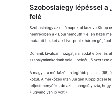
Szoboslaiegy lépéssel a 
felé
Szoboslaiegy az első napoktól kezdve Klopp c
nemrégiben a « Bournemouth » ellen hazai mérk
mutatott be, két a « Liverpool » három góljából
Dominik kiválóan mozgatja a labdát előre, és e
szabálytalankodnak vele – például ő szerezte a 
A magyar a mérkőzést a legtöbb passzal (65) és 
közül. A mérkőzés után Jürgen Klopp dicsérte
teljesítményéért, de azt is hangsúlyozta, hog
« ugyanolyan jó volt ».