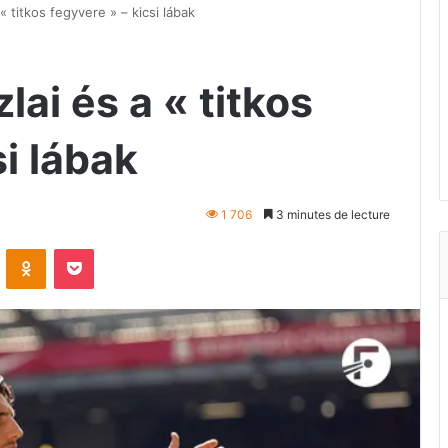
 titkos fegyvere » – kicsi lábak
ai és a « titkos
si lábak
1 706
3 minutes de lecture
VKontakte
Odnoklassniki
Pocket