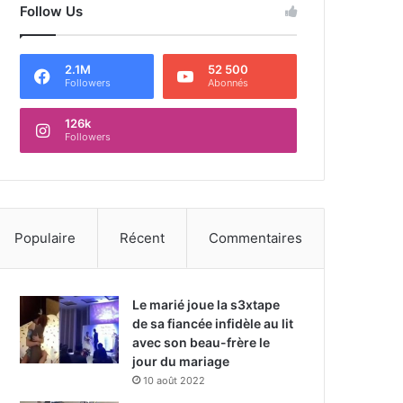
Follow Us
2.1M
52 500
Followers
Abonnés
126k
Followers
Populaire
Récent
Commentaires
Le marié joue la s3xtape
de sa fiancée infidèle au lit
avec son beau-frère le
jour du mariage
10 août 2022