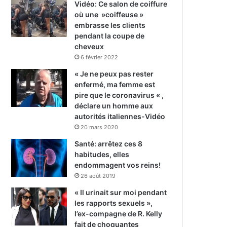
Vidéo: Ce salon de coiffure
où une »coiffeuse »
embrasse les clients
pendant la coupe de
cheveux
6 février 2022
« Je ne peux pas rester
enfermé, ma femme est
pire que le coronavirus « ,
déclare un homme aux
autorités italiennes-Vidéo
20 mars 2020
Santé: arrêtez ces 8
habitudes, elles
endommagent vos reins!
26 août 2019
« Il urinait sur moi pendant
les rapports sexuels »,
l’ex-compagne de R. Kelly
fait de choquantes