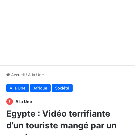
Accueil
/
À la Une
À la Une
Afrique
Société
A la Une
Egypte : Vidéo terrifiante
d’un touriste mangé par un