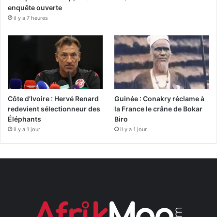
enquête ouverte
il y a 7 heures
Côte d’Ivoire : Hervé Renard
Guinée : Conakry réclame à
redevient sélectionneur des
la France le crâne de Bokar
Éléphants
Biro
il y a 1 jour
il y a 1 jour