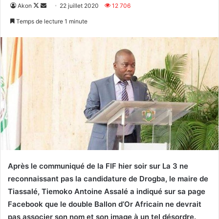
Follow
Envoyer
Akon
22 juillet 2020
12 706
on
un
Temps de lecture 1 minute
X
courriel
Après le communiqué de la FIF hier soir sur La 3 ne
reconnaissant pas la candidature de Drogba, le maire de
Tiassalé, Tiemoko Antoine Assalé a indiqué sur sa page
Facebook que le double Ballon d’Or Africain ne devrait
pas associer son nom et son image à un tel désordre.