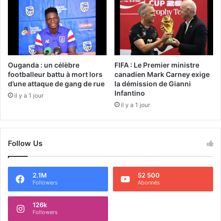
Ouganda : un célèbre
FIFA : Le Premier ministre
footballeur battu à mort lors
canadien Mark Carney exige
d’une attaque de gang de rue
la démission de Gianni
Infantino
il y a 1 jour
il y a 1 jour
Follow Us
2.1M
52 500
Followers
Abonnés
126k
Followers