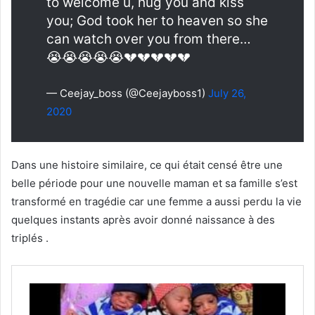
to welcome u, hug you and kiss
you; God took her to heaven so she
can watch over you from there…
😭😭😭😭😭💔💔💔💔💔
— Ceejay_boss (@Ceejayboss1)
July 26,
2020
Dans une histoire similaire, ce qui était censé être une
belle période pour une nouvelle maman et sa famille s’est
transformé en tragédie car une femme a aussi perdu la vie
quelques instants après avoir donné naissance à des
triplés .