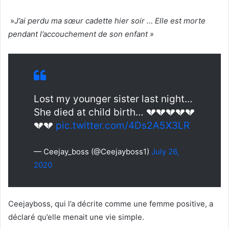
»
J’ai perdu ma sœur cadette hier soir … Elle est morte
pendant l’accouchement de son enfant »
Lost my younger sister last night…
She died at child birth… 💔💔💔💔💔
💔💔
pic.twitter.com/4Ds2A5X3LR
— Ceejay_boss (@Ceejayboss1)
July 26,
2020
Ceejayboss, qui l’a décrite comme une femme positive, a
déclaré qu’elle menait une vie simple.