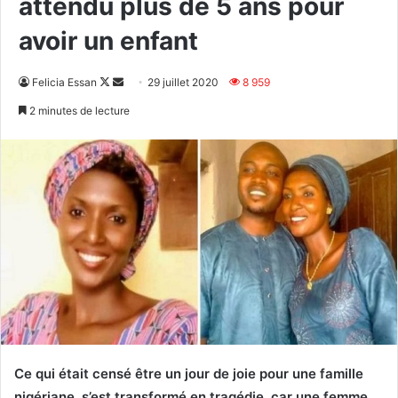
attendu plus de 5 ans pour
avoir un enfant
Follow
Envoyer
Felicia Essan
29 juillet 2020
8 959
on
un
2 minutes de lecture
X
courriel
Ce qui était censé être un jour de joie pour une famille
nigériane, s’est transformé en tragédie, car une femme