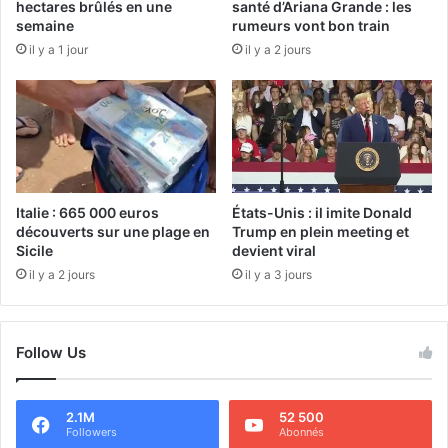
hectares brûlés en une
santé d’Ariana Grande : les
semaine
rumeurs vont bon train
il y a 1 jour
il y a 2 jours
Italie : 665 000 euros
États-Unis : il imite Donald
découverts sur une plage en
Trump en plein meeting et
Sicile
devient viral
il y a 2 jours
il y a 3 jours
Follow Us
2.1M
52 500
Followers
Abonnés