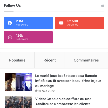
Follow Us
2.1M
52 500
Followers
Abonnés
126k
Followers
Populaire
Récent
Commentaires
Le marié joue la s3xtape de sa fiancée
infidèle au lit avec son beau-frère le jour
du mariage
10 août 2022
Vidéo: Ce salon de coiffure où une
»coiffeuse » embrasse les clients