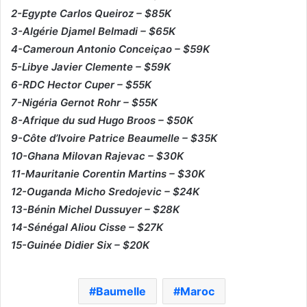
2-Egypte Carlos Queiroz – $85K
3-Algérie Djamel Belmadi – $65K
4-Cameroun Antonio Conceiçao – $59K
5-Libye Javier Clemente – $59K
6-RDC Hector Cuper – $55K
7-Nigéria Gernot Rohr – $55K
8-Afrique du sud Hugo Broos – $50K
9-Côte d’Ivoire Patrice Beaumelle – $35K
10-Ghana Milovan Rajevac – $30K
11-Mauritanie Corentin Martins – $30K
12-Ouganda Micho Sredojevic – $24K
13-Bénin Michel Dussuyer – $28K
14-Sénégal Aliou Cisse – $27K
15-Guinée Didier Six – $20K
Baumelle
Maroc