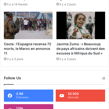
il y a 14 heures
il y a 2 jours
Ceuta : l’Espagne recense 72
Jacinta Zuma : « Beaucoup
morts, le Maroc en annonce
de pays africains doivent des
11
excuses à l’Afrique du Sud »
il y a 3 jours
il y a 3 jours
Follow Us
2.1M
52 500
Followers
Abonnés
126k