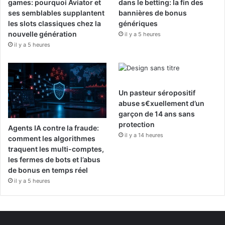
games: pourquoi Aviator et
dans le betting: la fin des
ses semblables supplantent
bannières de bonus
les slots classiques chez la
génériques
nouvelle génération
il y a 5 heures
il y a 5 heures
Un pasteur séropositif
abuse s€xuellement d’un
garçon de 14 ans sans
protection
Agents IA contre la fraude:
il y a 14 heures
comment les algorithmes
traquent les multi-comptes,
les fermes de bots et l’abus
de bonus en temps réel
il y a 5 heures