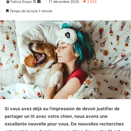
Follow
Envoyer
Felicia Essan
17 décembre 2020
2 530
on
un
Temps de lecture 1 minute
X
courriel
Si vous avez déjà eu l’impression de devoir justifier de
partager un lit avec votre chien, nous avons une
excellente nouvelle pour vous. De nouvelles recherches