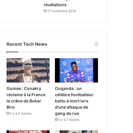
révélations
27 novembre 2019
Recent Tech News
Guinée : Conakry
Ouganda : un
réclame à la France
célèbre footballeur
le crâne de Bokar
battu à mort lors
Biro
d’une attaque de
gang de rue
il y a 5 heures
il y a 7 heures