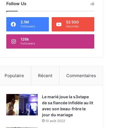
Follow Us
2.1M
52 500
Followers
Abonnés
126k
Followers
Populaire
Récent
Commentaires
Le marié joue la s3xtape
de sa fiancée infidèle au lit
avec son beau-frère le
jour du mariage
10 août 2022