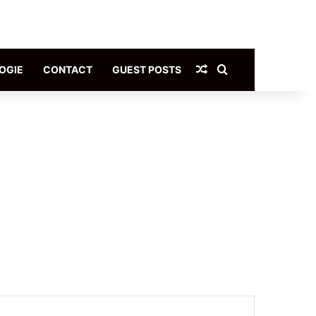
Article Aléatoire
Rechercher
OGIE
CONTACT
GUEST POSTS