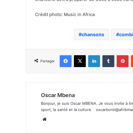
Crédit photo: Music in Africa
chansons
comb
Facebook
X
Linkedin
Tumblr
Pi
Partager
Oscar Mbena
Bonjour, je suis Oscar MBENA. Je vous invite à lire 
sport, la santé et la culture.
oscarborel@afrikm
Website