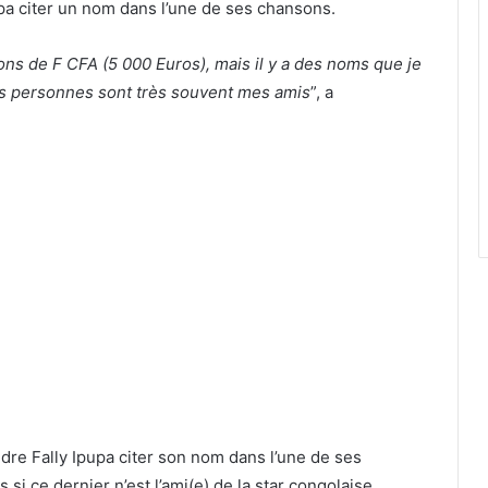
pa citer un nom dans l’une de ses chansons.
lions de F CFA (5 000 Euros), mais il y a des noms que je
es personnes sont très souvent mes amis
”, a
endre Fally Ipupa citer son nom dans l’une de ses
i ce dernier n’est l’ami(e) de la star congolaise.