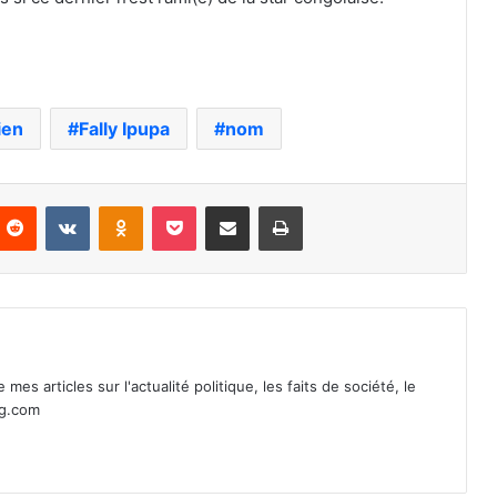
ien
Fally Ipupa
nom
nterest
Reddit
VKontakte
Odnoklassniki
Pocket
Partager par email
Imprimer
mes articles sur l'actualité politique, les faits de société, le
ag.com