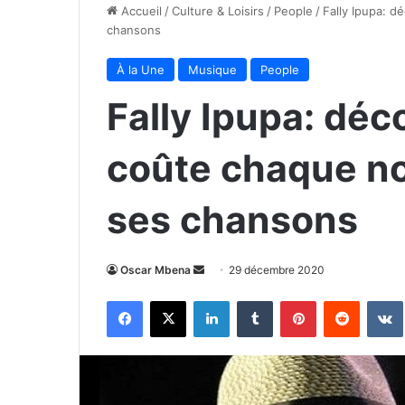
Accueil
/
Culture & Loisirs
/
People
/
Fally Ipupa: d
chansons
À la Une
Musique
People
Fally Ipupa: dé
coûte chaque no
ses chansons
Envoyer
Oscar Mbena
29 décembre 2020
un
Facebook
X
Linkedin
Tumblr
Pinterest
Reddit
courriel