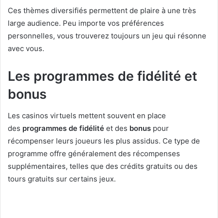
Ces thèmes diversifiés permettent de plaire à une très
large audience. Peu importe vos préférences
personnelles, vous trouverez toujours un jeu qui résonne
avec vous.
Les programmes de fidélité et
bonus
Les casinos virtuels mettent souvent en place
des
programmes de fidélité
et des
bonus
pour
récompenser leurs joueurs les plus assidus. Ce type de
programme offre généralement des récompenses
supplémentaires, telles que des crédits gratuits ou des
tours gratuits sur certains jeux.