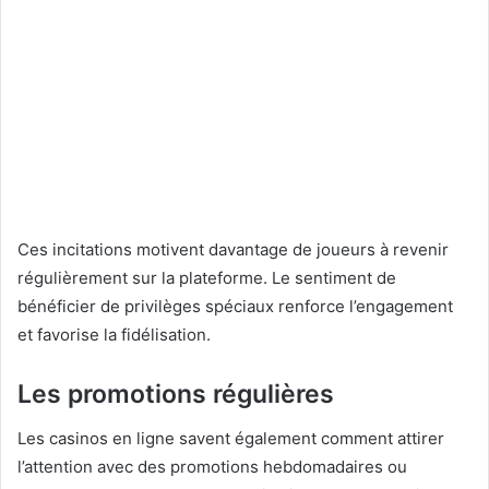
Ces incitations motivent davantage de joueurs à revenir
régulièrement sur la plateforme. Le sentiment de
bénéficier de privilèges spéciaux renforce l’engagement
et favorise la fidélisation.
Les promotions régulières
Les casinos en ligne savent également comment attirer
l’attention avec des promotions hebdomadaires ou