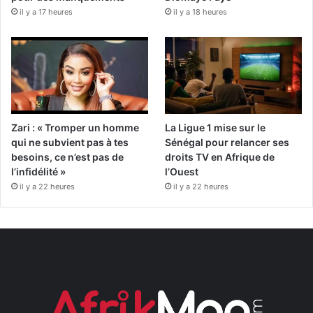
il y a 17 heures
il y a 18 heures
Zari : « Tromper un homme
La Ligue 1 mise sur le
qui ne subvient pas à tes
Sénégal pour relancer ses
besoins, ce n’est pas de
droits TV en Afrique de
l’infidélité »
l’Ouest
il y a 22 heures
il y a 22 heures