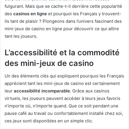
fulgurant. Mais que se cache-t-il derrière cette popularité
des
casinos en ligne
et pourquoi les Français y trouvent-
ils tant de plaisir ? Plongeons dans l’univers fascinant des
mini-jeux de casino en ligne pour découvrir ce qui attire
tant les joueurs.
L’accessibilité et la commodité
des mini-jeux de casino
Un des éléments clés qui expliquent pourquoi les Français
apprécient tant les mini-jeux de casino est certainement
leur
accessibilité incomparable
. Grâce aux casinos
virtuels, les joueurs peuvent accéder à leurs jeux favoris
n’importe où, n’importe quand. Que ce soit pendant une
pause café au travail ou confortablement installé chez soi,
ces jeux sont disponibles en un simple clic.