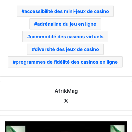
accessibilité des mini-jeux de casino
adrénaline du jeu en ligne
commodité des casinos virtuels
diversité des jeux de casino
programmes de fidélité des casinos en ligne
AfrikMag
X