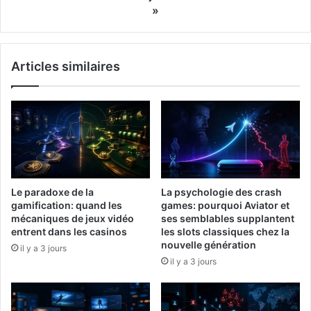
»
Articles similaires
Le paradoxe de la
La psychologie des crash
gamification: quand les
games: pourquoi Aviator et
mécaniques de jeux vidéo
ses semblables supplantent
entrent dans les casinos
les slots classiques chez la
nouvelle génération
il y a 3 jours
il y a 3 jours