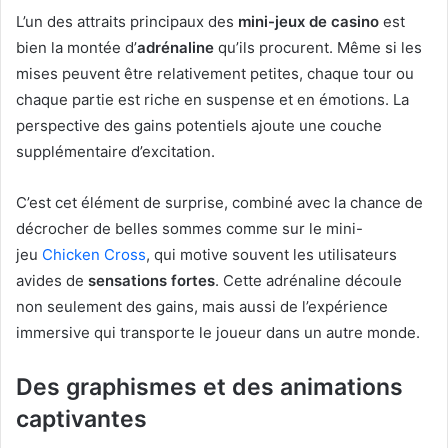
L’un des attraits principaux des
mini-jeux de casino
est
bien la montée d’
adrénaline
qu’ils procurent. Même si les
mises peuvent être relativement petites, chaque tour ou
chaque partie est riche en suspense et en émotions. La
perspective des gains potentiels ajoute une couche
supplémentaire d’excitation.
C’est cet élément de surprise, combiné avec la chance de
décrocher de belles sommes comme sur le mini-
jeu
Chicken Cross
, qui motive souvent les utilisateurs
avides de
sensations fortes
. Cette adrénaline découle
non seulement des gains, mais aussi de l’expérience
immersive qui transporte le joueur dans un autre monde.
Des graphismes et des animations
captivantes