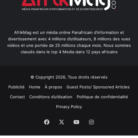
AfrikMag est un média online Panafricain d’information et
divertissement avec 4 millions d’utilisateurs, 8 millions des vues
vidéos et une portée de 25 millions chaque mois. Nous sommes
classés dans le top 4 Media dans 12 pays africains
© Copyright 2026, Tous droits réservés
Publicité
Home
À propos
Guest Posts/ Sponsored Articles
Contact
Conditions d’utilisation
Politique de confidentialité
Privacy Policy
Facebook
X
YouTube
Instagram