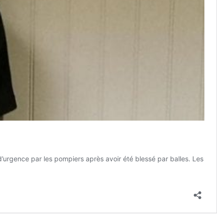
é d’urgence par les pompiers après avoir été blessé par balles. Les
ce
stopher,