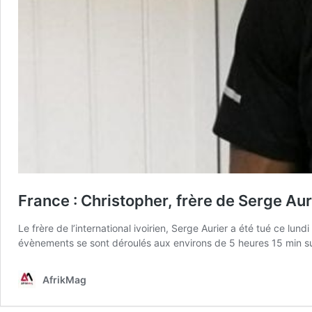
France : Christopher, frère de Serge Aur
Le frère de l’international ivoirien, Serge Aurier a été tué ce lu
évènements se sont déroulés aux environs de 5 heures 15 min s
AfrikMag