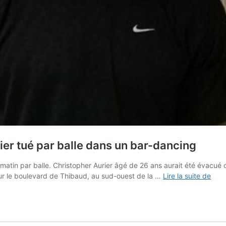
ier tué par balle dans un bar-dancing
ndi matin par balle. Christopher Aurier âgé de 26 ans aurait été évacu
Fran
ur le boulevard de Thibaud, au sud-ouest de la …
Lire la suite de
:
Chri
frère
de