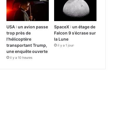
USA : un avion passe
SpaceX : un étage de
trop près de
Falcon 9 s’écrase sur
l’hélicoptère
la Lune
transportant Trump,
il y a 1 jour
une enquête ouverte
il y a 10 heures