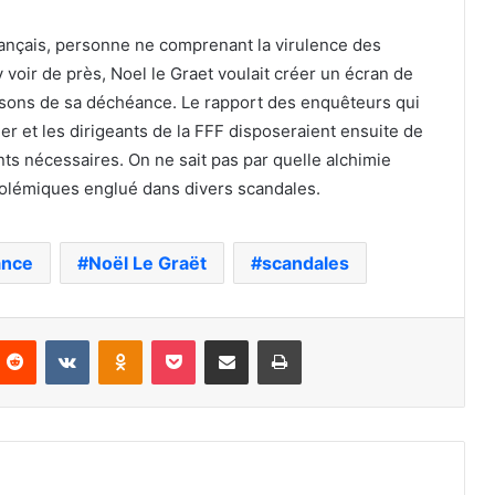
rançais, personne ne comprenant la virulence des
 voir de près, Noel le Graet voulait créer un écran de
isons de sa déchéance. Le rapport des enquêteurs qui
ier et les dirigeants de la FFF disposeraient ensuite de
s nécessaires. On ne sait pas par quelle alchimie
olémiques englué dans divers scandales.
ance
Noël Le Graët
scandales
nterest
Reddit
VKontakte
Odnoklassniki
Pocket
Partager par email
Imprimer