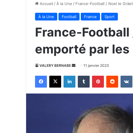
Accueil
/
À la Une
/
France-Football / Noel le Gräe
À la Une
Football
France
Sport
France-Football 
emporté par les
Envoyer
VALERY BERNABE
11 janvier 2023
un
Facebook
X
Linkedin
Tumblr
Pinterest
Reddit
courriel