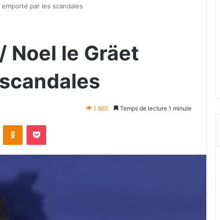
t emporté par les scandales
/ Noel le Gräet
 scandales
1 865
Temps de lecture 1 minute
VKontakte
Odnoklassniki
Pocket