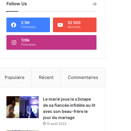
Follow Us
2.1M
52 500
Followers
Abonnés
126k
Followers
Populaire
Récent
Commentaires
Le marié joue la s3xtape
de sa fiancée infidèle au lit
avec son beau-frère le
jour du mariage
10 août 2022