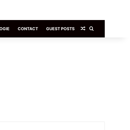
Article Aléatoire
Rechercher
OGIE
CONTACT
GUEST POSTS