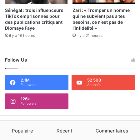
Sénégal : trois influenceurs
Zari : « Tromper un homme
TikTok emprisonnés pour
qui ne subvient pas à tes
des publications critiquant
besoins, ce n’est pas de
Diomaye Faye
l’infidélité »
il y a 16 heures
il y a 21 heures
Follow Us
2.1M
52 500
Followers
Abonnés
126k
Followers
Populaire
Récent
Commentaires