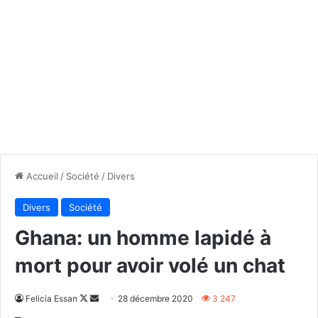
Accueil
/
Société
/
Divers
Divers
Société
Ghana: un homme lapidé à
mort pour avoir volé un chat
Follow
Envoyer
Felicia Essan
28 décembre 2020
3 247
on
un