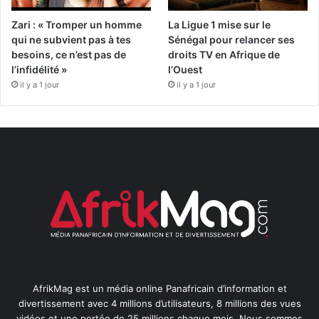
Zari : « Tromper un homme
La Ligue 1 mise sur le
qui ne subvient pas à tes
Sénégal pour relancer ses
besoins, ce n’est pas de
droits TV en Afrique de
l’infidélité »
l’Ouest
il y a 1 jour
il y a 1 jour
AfrikMag est un média online Panafricain d’information et
divertissement avec 4 millions d’utilisateurs, 8 millions des vues
vidéos et une portée de 25 millions chaque mois. Nous sommes