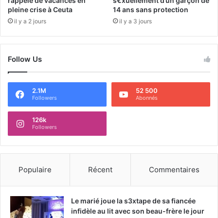
rappelé de vacances en
s€xuellement d’un garçon de
pleine crise à Ceuta
14 ans sans protection
il y a 2 jours
il y a 3 jours
Follow Us
2.1M
52 500
Followers
Abonnés
126k
Followers
Populaire
Récent
Commentaires
Le marié joue la s3xtape de sa fiancée
infidèle au lit avec son beau-frère le jour