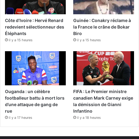
Côte d’Ivoire : Hervé Renard
Guinée : Conakry réclame à
redevient sélectionneur des
la France le crâne de Bokar
Éléphants
Biro
il y a 15 heures
il y a 15 heures
Ouganda : un célèbre
FIFA : Le Premier ministre
footballeur battu à mort lors
canadien Mark Carney exige
d’une attaque de gang de
la démission de Gianni
rue
Infantino
il y a 17 heures
il y a 18 heures