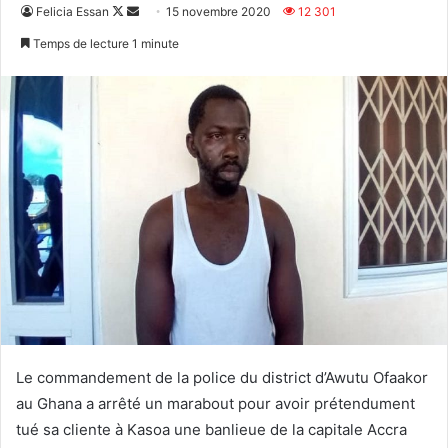
Follow
Envoyer
Felicia Essan
15 novembre 2020
12 301
on
un
Temps de lecture 1 minute
X
courriel
Le commandement de la police du district d’Awutu Ofaakor
au Ghana a arrêté un marabout pour avoir prétendument
tué sa cliente à Kasoa une banlieue de la capitale Accra