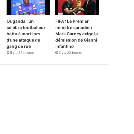
Ouganda : un
FIFA : Le Premier
célèbre footballeur
ministre canadien
battu à mort lors
Mark Carney exige la
d’une attaque de
démission de Gianni
gang de rue
Infantino
il y a 22 heures
il y a 22 heures