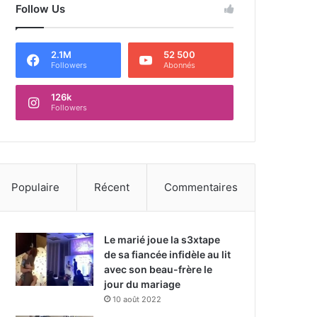
Follow Us
2.1M
52 500
Followers
Abonnés
126k
Followers
Populaire
Récent
Commentaires
Le marié joue la s3xtape
de sa fiancée infidèle au lit
avec son beau-frère le
jour du mariage
10 août 2022