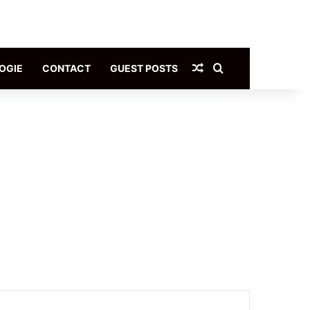
Article Aléatoire
Rechercher
OGIE
CONTACT
GUEST POSTS