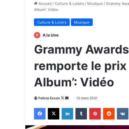
Accueil
/
Culture & Loisirs
/
Musique
/
Grammy Award
Album’: Vidéo
Culture & Loisirs
Musique
A la Une
Grammy Awards 
remporte le prix
Album’: Vidéo
Follow
Envoyer
Felicia Essan
15 mars 2021
on
un
Facebook
X
Linkedin
Tumblr
Pinterest
Reddit
X
courriel