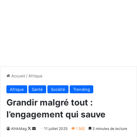
Accueil
/
Afrique
Afrique
Santé
Société
Trending
Grandir malgré tout :
l’engagement qui sauve
Follow
Envoyer
AfrikMag
11 juillet 2025
1 562
3 minutes de lecture
on
un