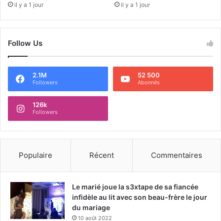
il y a 1 jour
il y a 1 jour
Follow Us
2.1M
52 500
Followers
Abonnés
126k
Followers
Populaire
Récent
Commentaires
Le marié joue la s3xtape de sa fiancée
infidèle au lit avec son beau-frère le jour
du mariage
10 août 2022